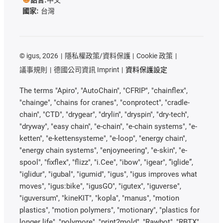
語言:
中文
國家:
台灣
©
igus, 2026
隱私權政策/資料保護
Cookie 政策
議事規則
德國公司資訊 Imprint
資料保護設定
The terms "Apiro", "AutoChain", "CFRIP", "chainflex",
"chainge", "chains for cranes", "conprotect", "cradle-
chain", "CTD", "drygear", "drylin", "dryspin", "dry-tech",
"dryway", "easy chain", "e-chain", "e-chain systems", "e-
ketten", "e-kettensysteme", "e-loop", "energy chain",
"energy chain systems", "enjoyneering", "e-skin", "e-
spool", "fixflex", "flizz", "i.Cee", "ibow", "igear", “iglide”,
"iglidur", "igubal", "igumid", "igus", "igus improves what
moves", "igus:bike", "igusGO", "igutex", "iguverse",
"iguversum", "kineKIT", "kopla", "manus", "motion
plastics", "motion polymers", "motionary", "plastics for
longer life", "polymore", "print2mold", "Rawbot", "RBTX",