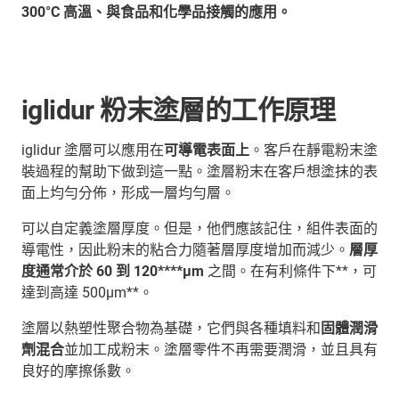
300°C 高溫、與食品和化學品接觸的應用。
iglidur 粉末塗層的工作原理
iglidur 塗層可以應用在
可導電表面上
。客戶在靜電粉末塗
裝過程的幫助下做到這一點。塗層粉末在客戶想塗抹的表
面上均勻分佈，形成一層均勻層。
可以自定義塗層厚度。但是，他們應該記住，組件表面的
導電性，因此粉末的粘合力隨著層厚度增加而減少。
層厚
度通常介於 60 到 120****μm
之間。在有利條件下**，可
達到高達 500μm**。
塗層以熱塑性聚合物為基礎，它們與各種填料和
固體潤滑
劑混合
並加工成粉末。塗層零件不再需要潤滑，並且具有
良好的摩擦係數。