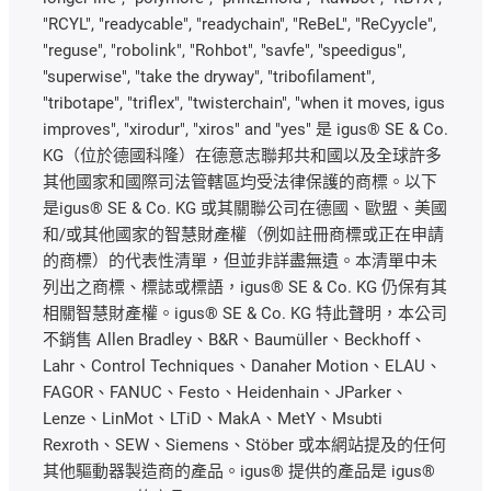
"RCYL", "readycable", "readychain", "ReBeL", "ReCyycle",
"reguse", "robolink", "Rohbot", "savfe", "speedigus",
"superwise", "take the dryway", "tribofilament",
"tribotape", "triflex", "twisterchain", "when it moves, igus
improves", "xirodur", "xiros" and "yes" 是 igus® SE & Co.
KG（位於德國科隆）在德意志聯邦共和國以及全球許多
其他國家和國際司法管轄區均受法律保護的商標。以下
是igus® SE & Co. KG 或其關聯公司在德國、歐盟、美國
和/或其他國家的智慧財產權（例如註冊商標或正在申請
的商標）的代表性清單，但並非詳盡無遺。本清單中未
列出之商標、標誌或標語，igus® SE & Co. KG 仍保有其
相關智慧財產權。igus® SE & Co. KG 特此聲明，本公司
不銷售 Allen Bradley、B&R、Baumüller、Beckhoff、
Lahr、Control Techniques、Danaher Motion、ELAU、
FAGOR、FANUC、Festo、Heidenhain、JParker、
Lenze、LinMot、LTiD、MakA、MetY、Msubti
Rexroth、SEW、Siemens、Stöber 或本網站提及的任何
其他驅動器製造商的產品。igus® 提供的產品是 igus®