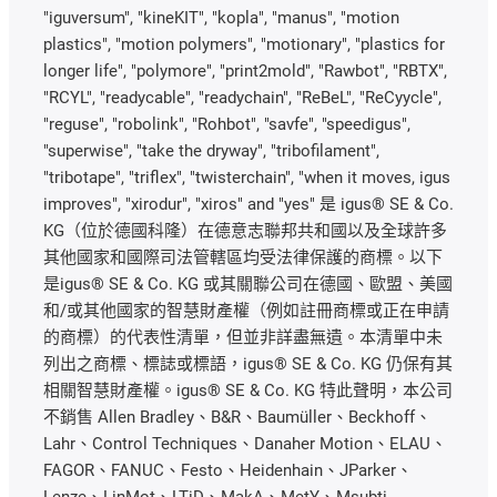
"iguversum", "kineKIT", "kopla", "manus", "motion
plastics", "motion polymers", "motionary", "plastics for
longer life", "polymore", "print2mold", "Rawbot", "RBTX",
"RCYL", "readycable", "readychain", "ReBeL", "ReCyycle",
"reguse", "robolink", "Rohbot", "savfe", "speedigus",
"superwise", "take the dryway", "tribofilament",
"tribotape", "triflex", "twisterchain", "when it moves, igus
improves", "xirodur", "xiros" and "yes" 是 igus® SE & Co.
KG（位於德國科隆）在德意志聯邦共和國以及全球許多
其他國家和國際司法管轄區均受法律保護的商標。以下
是igus® SE & Co. KG 或其關聯公司在德國、歐盟、美國
和/或其他國家的智慧財產權（例如註冊商標或正在申請
的商標）的代表性清單，但並非詳盡無遺。本清單中未
列出之商標、標誌或標語，igus® SE & Co. KG 仍保有其
相關智慧財產權。igus® SE & Co. KG 特此聲明，本公司
不銷售 Allen Bradley、B&R、Baumüller、Beckhoff、
Lahr、Control Techniques、Danaher Motion、ELAU、
FAGOR、FANUC、Festo、Heidenhain、JParker、
Lenze、LinMot、LTiD、MakA、MetY、Msubti