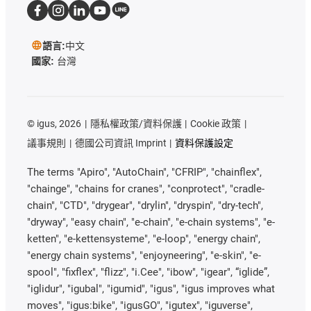
語言:
中文
國家:
台灣
©
igus, 2026
隱私權政策/資料保護
Cookie 政策
議事規則
德國公司資訊 Imprint
資料保護設定
The terms "Apiro", "AutoChain", "CFRIP", "chainflex",
"chainge", "chains for cranes", "conprotect", "cradle-
chain", "CTD", "drygear", "drylin", "dryspin", "dry-tech",
"dryway", "easy chain", "e-chain", "e-chain systems", "e-
ketten", "e-kettensysteme", "e-loop", "energy chain",
"energy chain systems", "enjoyneering", "e-skin", "e-
spool", "fixflex", "flizz", "i.Cee", "ibow", "igear", “iglide”,
"iglidur", "igubal", "igumid", "igus", "igus improves what
moves", "igus:bike", "igusGO", "igutex", "iguverse",