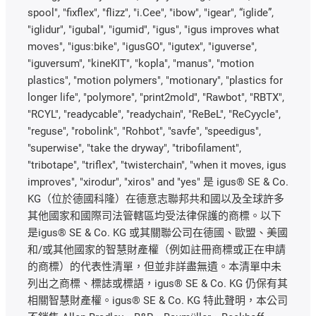
spool", "fixflex", "flizz", "i.Cee", "ibow", "igear", “iglide”,
"iglidur", "igubal", "igumid", "igus", "igus improves what
moves", "igus:bike", "igusGO", "igutex", "iguverse",
"iguversum", "kineKIT", "kopla", "manus", "motion
plastics", "motion polymers", "motionary", "plastics for
longer life", "polymore", "print2mold", "Rawbot", "RBTX",
"RCYL", "readycable", "readychain", "ReBeL", "ReCyycle",
"reguse", "robolink", "Rohbot", "savfe", "speedigus",
"superwise", "take the dryway", "tribofilament",
"tribotape", "triflex", "twisterchain", "when it moves, igus
improves", "xirodur", "xiros" and "yes" 是 igus® SE & Co.
KG（位於德國科隆）在德意志聯邦共和國以及全球許多
其他國家和國際司法管轄區均受法律保護的商標。以下
是igus® SE & Co. KG 或其關聯公司在德國、歐盟、美國
和/或其他國家的智慧財產權（例如註冊商標或正在申請
的商標）的代表性清單，但並非詳盡無遺。本清單中未
列出之商標、標誌或標語，igus® SE & Co. KG 仍保有其
相關智慧財產權。igus® SE & Co. KG 特此聲明，本公司