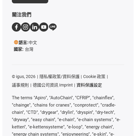
關注我們
語言:
中文
國家:
台灣
©
igus, 2026
隱私權政策/資料保護
Cookie 政策
議事規則
德國公司資訊 Imprint
資料保護設定
The terms "Apiro", "AutoChain", "CFRIP", "chainflex",
"chainge", "chains for cranes", "conprotect", "cradle-
chain", "CTD", "drygear", "drylin", "dryspin", "dry-tech",
"dryway", "easy chain", "e-chain", "e-chain systems", "e-
ketten", "e-kettensysteme", "e-loop", "energy chain",
"energy chain systems", "enjoyneering", "e-skin", "e-