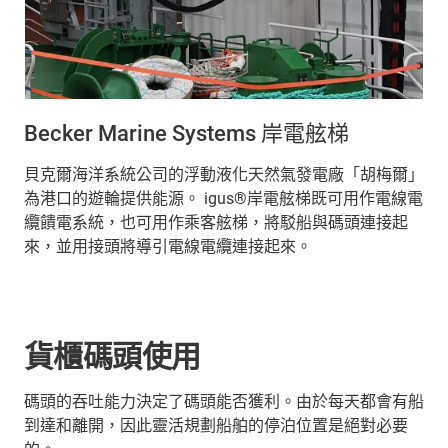
Becker Marine Systems 岸電舷梯
貝克爾海洋系統公司的浮動液化天然氣發電廠「胡梅爾」
為港口的遊輪提供能源。 igus®岸電舷梯既可用作電線電
纜饋電系統，也可用作乘客舷梯，將駁船與碼頭連接起
來，並用接頭將導引電線電纜連接起來。
貨櫃碼頭使用
碼頭的吞吐能力決定了碼頭能否獲利。由於每天都會有船
到達和離開，因此靈活規劃船舶的停泊位置是絕對必要