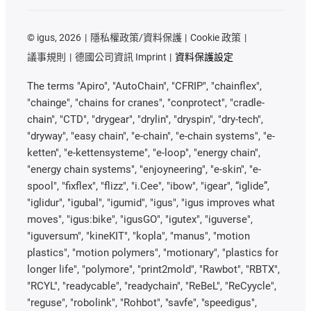
©
igus, 2026
隱私權政策/資料保護
Cookie 政策
議事規則
德國公司資訊 Imprint
資料保護設定
The terms "Apiro", "AutoChain", "CFRIP", "chainflex",
"chainge", "chains for cranes", "conprotect", "cradle-
chain", "CTD", "drygear", "drylin", "dryspin", "dry-tech",
"dryway", "easy chain", "e-chain", "e-chain systems", "e-
ketten", "e-kettensysteme", "e-loop", "energy chain",
"energy chain systems", "enjoyneering", "e-skin", "e-
spool", "fixflex", "flizz", "i.Cee", "ibow", "igear", “iglide”,
"iglidur", "igubal", "igumid", "igus", "igus improves what
moves", "igus:bike", "igusGO", "igutex", "iguverse",
"iguversum", "kineKIT", "kopla", "manus", "motion
plastics", "motion polymers", "motionary", "plastics for
longer life", "polymore", "print2mold", "Rawbot", "RBTX",
"RCYL", "readycable", "readychain", "ReBeL", "ReCyycle",
"reguse", "robolink", "Rohbot", "savfe", "speedigus",