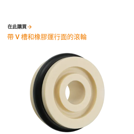
在此購買
帶 V 槽和橡膠運行面的滾輪