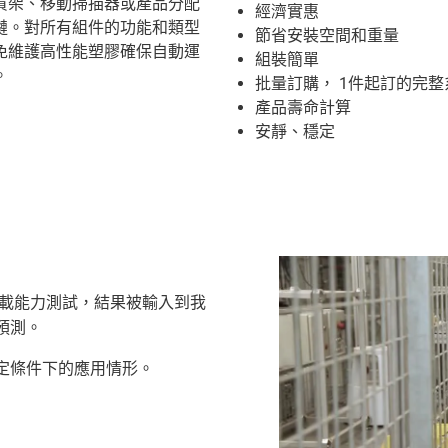
貨架、移動掃描器或產品分配
經濟實惠
鏈。對所有組件的功能和類型
節省安裝空間和重量
免維護高性能塑膠確保自動運
組裝簡單
。
批量訂購， 1件起訂的完
產品壽命計算
安靜、穩定
和承載能力測試，結果被輸入到我
預測。
特定條件下的應用情形。