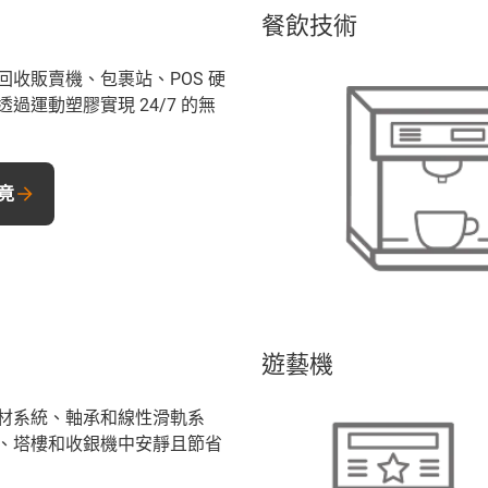
餐飲技術
回收販賣機、包裹站、POS 硬
過運動塑膠實現 24/7 的無
竟
遊藝機
材系統、軸承和線性滑軌系
、塔樓和收銀機中安靜且節省