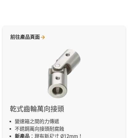
前往產品頁面
乾式齒輪萬向接頭
變速箱之間的力傳遞
不銹鋼萬向接頭耐腐蝕
新產品
：現有新尺寸 Ø12mm！