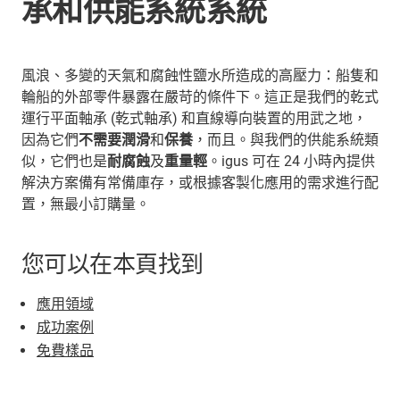
承和供能系統系統
風浪、多變的天氣和腐蝕性鹽水所造成的高壓力：船隻和
輪船的外部零件暴露在嚴苛的條件下。這正是我們的乾式
運行平面軸承 (乾式軸承) 和直線導向裝置的用武之地，
因為它們
不需要潤滑
和
保養
，而且。與我們的供能系統類
似，它們也是
耐腐蝕
及
重量輕
。igus 可在 24 小時內提供
解決方案備有常備庫存，或根據客製化應用的需求進行配
置，無最小訂購量。
您可以在本頁找到
應用領域
成功案例
免費樣品