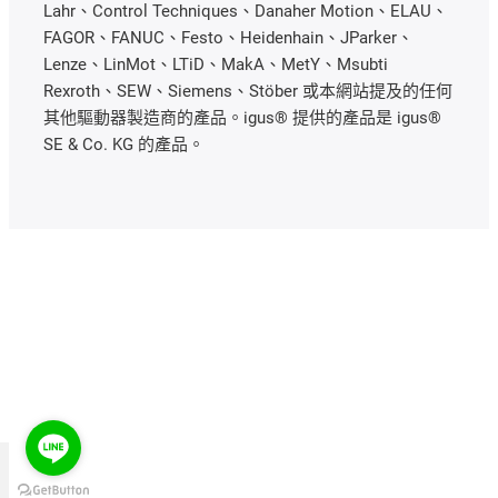
Lahr、Control Techniques、Danaher Motion、ELAU、
FAGOR、FANUC、Festo、Heidenhain、JParker、
Lenze、LinMot、LTiD、MakA、MetY、Msubti
Rexroth、SEW、Siemens、Stöber 或本網站提及的任何
其他驅動器製造商的產品。igus® 提供的產品是 igus®
SE & Co. KG 的產品。