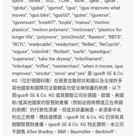
spool", "fixflex", "flizz", "i.Cee", "ibow", "igear", “iglide”,
"iglidur", "igubal", "igumid", "igus", "igus improves what
moves", "igus:bike", "igusGO", "igutex", "iguverse",
"iguversum", "kineKIT", "kopla", "manus", "motion
plastics", "motion polymers", "motionary", "plastics for
longer life", "polymore", "print2mold", "Rawbot", "RBTX",
"RCYL", "readycable", "readychain", "ReBeL", "ReCyycle",
"reguse", "robolink", "Rohbot", "savfe", "speedigus",
"superwise", "take the dryway", "tribofilament",
"tribotape", "triflex", "twisterchain", "when it moves, igus
improves", "xirodur", "xiros" and "yes" 是 igus® SE & Co.
KG（位於德國科隆）在德意志聯邦共和國以及全球許多
其他國家和國際司法管轄區均受法律保護的商標。以下
是igus® SE & Co. KG 或其關聯公司在德國、歐盟、美國
和/或其他國家的智慧財產權（例如註冊商標或正在申請
的商標）的代表性清單，但並非詳盡無遺。本清單中未
列出之商標、標誌或標語，igus® SE & Co. KG 仍保有其
相關智慧財產權。igus® SE & Co. KG 特此聲明，本公司
不銷售 Allen Bradley、B&R、Baumüller、Beckhoff、