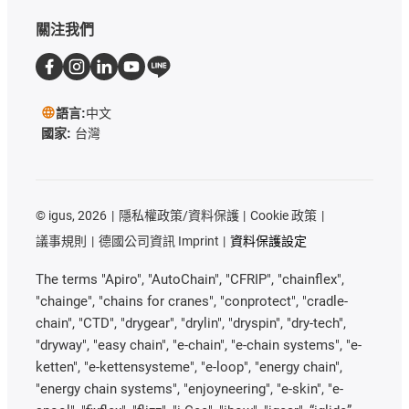
關注我們
語言:
中文
國家:
台灣
©
igus, 2026
隱私權政策/資料保護
Cookie 政策
議事規則
德國公司資訊 Imprint
資料保護設定
The terms "Apiro", "AutoChain", "CFRIP", "chainflex",
"chainge", "chains for cranes", "conprotect", "cradle-
chain", "CTD", "drygear", "drylin", "dryspin", "dry-tech",
"dryway", "easy chain", "e-chain", "e-chain systems", "e-
ketten", "e-kettensysteme", "e-loop", "energy chain",
"energy chain systems", "enjoyneering", "e-skin", "e-