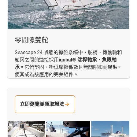
零間隙雙舵
Seascape 24 帆船的操舵系統中，舵柄、傳動軸和
舵葉之間的連接採用
igubal® 端桿軸承、魚眼軸
承
。它們堅固、極低摩擦係數且無間隙和耐腐蝕，
使其成為該應用的完美組件。
立即瀏覽並獲取想法