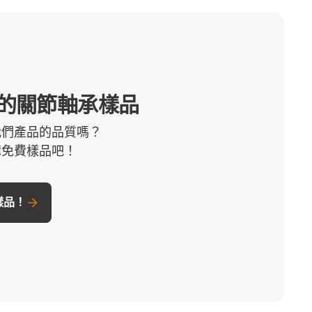
的關節軸承樣品
我們產品的品質嗎？
購免費樣品吧！
樣品！