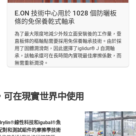
E.ON 技術中心用於 1028 個防曬板
條的免保養乾式軸承
為了最大限度地減少外殼立面安裝後的工作量，垂
直板條的樞軸點需要採用免保養軸承技術。由於採
用了固體潤滑劑，因此選擇了iglidur® J 自潤軸
承，該軸承還可在長時間內實現最佳摩擦係數，而
無需重新潤滑。
試，可在現實世界中使用
drylin®線性科技和igubal®魚
配對和測試組件的摩擦學技術