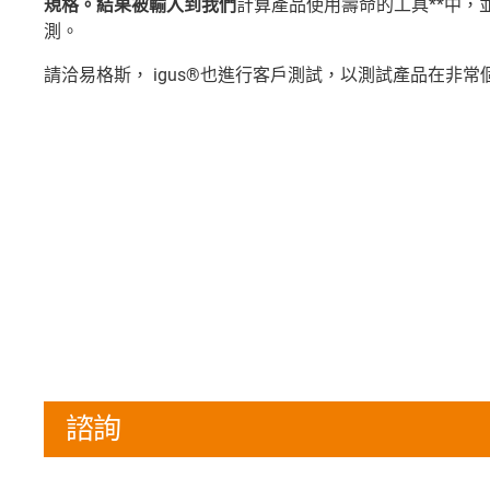
規格。結果被輸入到我們
計算產品使用壽命的工具**中，
測。
請洽易格斯， igus®也進行客戶測試，以測試產品在非
諮詢