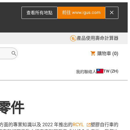
前往 www.igus.com
查看所有地點
產品使用壽命計算器
購物車
(0)
TW
(
ZH
)
我的聯絡人
車零件
面的專業知識以及 2022 年推出的
RCYL
塑膠自行車的