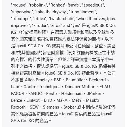
"reguse", "robolink", "Rohbot", "savfe", "speedigus",
"superwise", "take the dryway", "tribofilament",
"tribotape", "triflex", "twisterchain", "when it moves, igus
improves", "xirodur", "xiros" and "yes" 是 igus® SE & Co.
KG（位於德國科隆）在德意志聯邦共和國以及全球許多
其他國家和國際司法管轄區均受法律保護的商標。以下
是igus® SE & Co. KG 或其關聯公司在德國、歐盟、美國
和/或其他國家的智慧財產權（例如註冊商標或正在申請
的商標）的代表性清單，但並非詳盡無遺。本清單中未
列出之商標、標誌或標語，igus® SE & Co. KG 仍保有其
相關智慧財產權。igus® SE & Co. KG 特此聲明，本公司
不銷售 Allen Bradley、B&R、Baumüller、Beckhoff、
Lahr、Control Techniques、Danaher Motion、ELAU、
FAGOR、FANUC、Festo、Heidenhain、JParker、
Lenze、LinMot、LTiD、MakA、MetY、Msubti
Rexroth、SEW、Siemens、Stöber 或本網站提及的任何
其他驅動器製造商的產品。igus® 提供的產品是 igus®
SE & Co. KG 的產品。