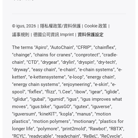
©
igus, 2026
隱私權政策/資料保護
Cookie 政策
議事規則
德國公司資訊 Imprint
資料保護設定
The terms "Apiro", "AutoChain", "CFRIP", "chainflex",
"chainge", "chains for cranes", "conprotect", "cradle-
chain", "CTD", "drygear", "drylin", "dryspin", "dry-tech",
"dryway", "easy chain", "e-chain", "e-chain systems", "e-
ketten", "e-kettensysteme", "e-loop", "energy chain",
"energy chain systems", "enjoyneering", "e-skin", "e-
spool", "fixflex", "flizz", "i.Cee", "ibow", "igear", “iglide”,
"iglidur", "igubal", "igumid", "igus", "igus improves what
moves", "igus:bike", "igusGO", "igutex", "iguverse",
"iguversum", "kineKIT", "kopla", "manus", "motion
plastics", "motion polymers", "motionary", "plastics for
longer life", "polymore", "print2mold", "Rawbot", "RBTX",
"RCYL", "readycable", "readychain", "ReBeL", "ReCyycle",