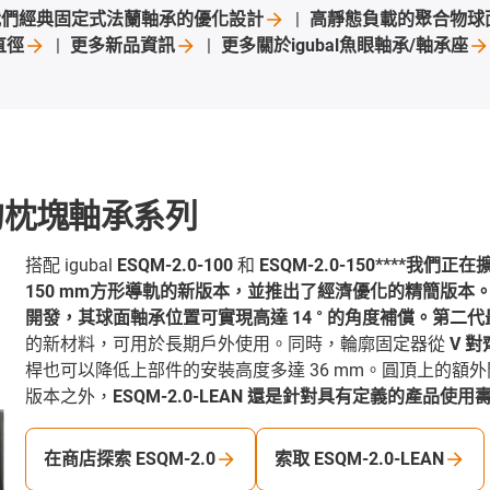
我們經典固定式法蘭軸承的優化設計
高靜態負載的聚合物球
直徑
更多新品資訊
更多關於igubal魚眼軸承/軸承座
的枕塊軸承系列
搭配 igubal
ESQM-2.0-100
和
ESQM-2.0-150****
150 mm方形導軌的新版本，並推出了經濟優化的精簡版
開發，其球面軸承位置可實現高達 14 ° 的角度補償。第
的新材料，可用於長期戶外使用。同時，輪廓固定器從
V 
桿也可以降低上部件的安裝高度多達 36 mm。圓頂上的
版本之外，
ESQM-2.0-LEAN 還是針對具有定義的產品使用
在商店探索 ESQM-2.0
索取 ESQM-2.0-LEAN