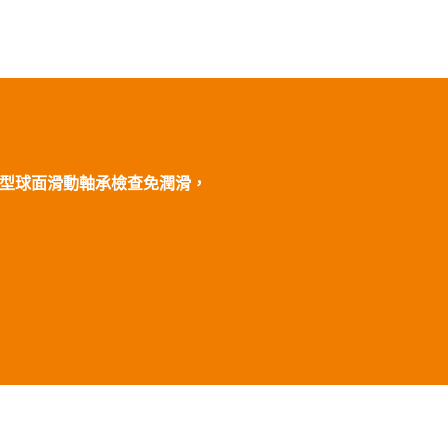
重負載型球面滑動軸承檢查免潤滑，