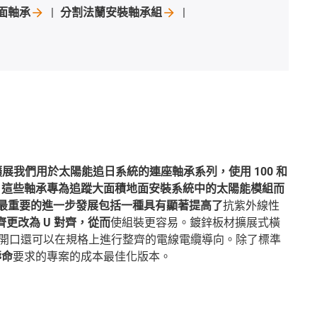
面軸承
分割法蘭安裝軸承組
我們正在擴展我們用於太陽能追日系統的連座軸承系列，使用 100 和
本。這些軸承專為追蹤大面積地面安裝系統中的太陽能模組而
二代最重要的進一步發展包括一種具有顯著提高了
抗紫外線性
對齊更改為 U 對齊，從而
使組裝更容易。鍍鋅板材擴展式橫
額外開口還可以在規格上進行整齊的電線電纜導向。除了標準
壽命
要求的專案的成本最佳化版本。