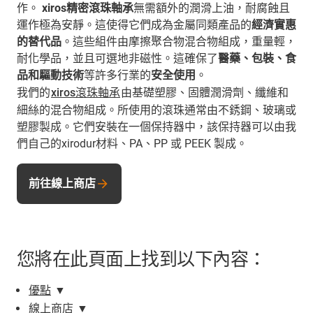
作。
xiros精密滾珠軸承
無需額外的潤滑上油，耐腐蝕且
運作極為安靜。這使得它們成為金屬同類產品的
經濟實惠
的替代品
。這些組件由摩擦聚合物混合物組成，重量輕，
耐化學品，並且可選地非磁性。這確保了
醫藥、包裝、食
品和驅動技術
等許多行業的
安全使用
。
我們的
xiros滾珠軸承
由基礎塑膠、固體潤滑劑、纖維和
細絲的混合物組成。所使用的滾珠通常由不銹鋼、玻璃或
塑膠製成。它們安裝在一個保持器中，該保持器可以由我
們自己的xirodur材料、PA、PP 或 PEEK 製成。
前往線上商店
您將在此頁面上找到以下內容：
優點
▼
線上商店
▼