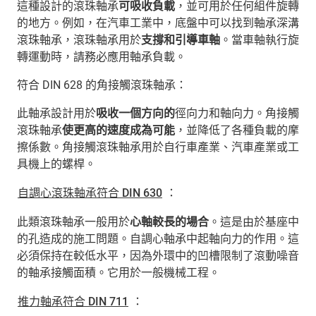
這種設計的滾珠軸承
可吸收負載
，並可用於任何組件旋轉
的地方。例如，在汽車工業中，底盤中可以找到軸承深溝
滾珠軸承，滾珠軸承用於
支撐和引導車軸
。當車軸執行旋
轉運動時，請務必應用軸承負載。
符合 DIN 628 的角接觸滾珠軸承：
此軸承設計用於
吸收一個方向的
徑向力和軸向力。角接觸
滾珠軸承
使更高的速度成為可能
，並降低了各種負載的摩
擦係數。角接觸滾珠軸承用於自行車產業、汽車產業或工
具機上的螺桿。
自調心滾珠軸承符合 DIN 630
：
此類滾珠軸承一般用於
心軸較長的場合
。這是由於基座中
的孔造成的施工問題。自調心軸承中起軸向力的作用。這
必須保持在較低水平，因為外環中的凹槽限制了滾動噪音
的軸承接觸面積。它用於一般機械工程。
推力軸承符合 DIN 711
：