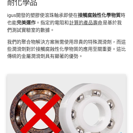
耐化學品
igus開發的塑膠使滾珠軸承即使在
接觸腐蝕性化學物質
時
也能
完美運作
。指定的電阻和
計算的產品壽命
是基於我
們測試實驗室的數據。
我們的聚合物解決方案無需使用昂貴的特殊潤滑劑，而這
些潤滑劑對於接觸腐蝕性化學物質的應用至關重要。這比
傳統的金屬潤滑劑具有顯著的優勢。