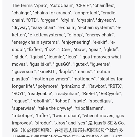
The terms "Apiro", "AutoChain", "CFRIP", "chainflex",
"chainge", "chains for cranes", "conprotect", "cradle-
chain", "CTD", "drygear", "drylin", "dryspin", "dry-tech",
"dryway", "easy chain", "e-chain", "e-chain systems", "e-
ketten", "e-kettensysteme", "e-loop", "energy chain",
"energy chain systems", "enjoyneering", "e-skin", "e-
spool", "fixflex", "flizz", "i.Cee", "ibow", "igear", “iglide”,
"iglidur", "igubal", "igumid", "igus", "igus improves what
moves", "igus:bike", "igusGO", "igutex", "iguverse",
"iguversum", "kineKIT", "kopla", "manus", "motion
plastics", "motion polymers", "motionary", "plastics for
longer life", "polymore", "print2mold", "Rawbot", "RBTX",
"RCYL", "readycable", "readychain", "ReBeL", "ReCyycle",
"reguse", "robolink", "Rohbot", "savfe", "speedigus",
"superwise", "take the dryway", "tribofilament",
"tribotape", "triflex", "twisterchain", "when it moves, igus
improves", "xirodur", "xiros" and "yes" 是 igus® SE & Co.
KG（位於德國科隆）在德意志聯邦共和國以及全球許多