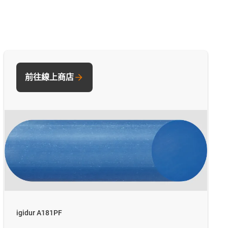
前往線上商店
igidur A181PF