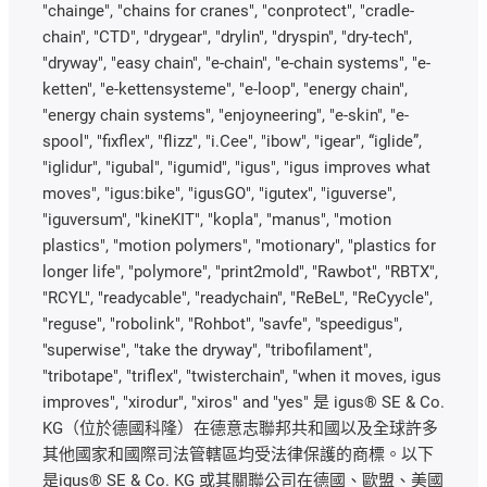
"chainge", "chains for cranes", "conprotect", "cradle-
chain", "CTD", "drygear", "drylin", "dryspin", "dry-tech",
"dryway", "easy chain", "e-chain", "e-chain systems", "e-
ketten", "e-kettensysteme", "e-loop", "energy chain",
"energy chain systems", "enjoyneering", "e-skin", "e-
spool", "fixflex", "flizz", "i.Cee", "ibow", "igear", “iglide”,
"iglidur", "igubal", "igumid", "igus", "igus improves what
moves", "igus:bike", "igusGO", "igutex", "iguverse",
"iguversum", "kineKIT", "kopla", "manus", "motion
plastics", "motion polymers", "motionary", "plastics for
longer life", "polymore", "print2mold", "Rawbot", "RBTX",
"RCYL", "readycable", "readychain", "ReBeL", "ReCyycle",
"reguse", "robolink", "Rohbot", "savfe", "speedigus",
"superwise", "take the dryway", "tribofilament",
"tribotape", "triflex", "twisterchain", "when it moves, igus
improves", "xirodur", "xiros" and "yes" 是 igus® SE & Co.
KG（位於德國科隆）在德意志聯邦共和國以及全球許多
其他國家和國際司法管轄區均受法律保護的商標。以下
是igus® SE & Co. KG 或其關聯公司在德國、歐盟、美國