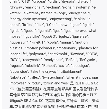
chain", "CTD", "drygear", "drylin", "dryspin", "dry-tech",
"dryway", "easy chain", "e-chain", "e-chain systems", "e-
ketten", "e-kettensysteme", "e-loop", "energy chain",
"energy chain systems", "enjoyneering", "e-skin", "e-
spool", "fixflex", "flizz", "i.Cee", "ibow", "igear", “iglide”,
"iglidur", "igubal", "igumid", "igus", "igus improves what
moves", "igus:bike", "igusGO", "igutex", "iguverse",
"iguversum", "kineKIT", "kopla", "manus", "motion
plastics", "motion polymers", "motionary", "plastics for
longer life", "polymore", "print2mold", "Rawbot", "RBTX",
"RCYL", "readycable", "readychain", "ReBeL", "ReCyycle",
"reguse", "robolink", "Rohbot", "savfe", "speedigus",
"superwise", "take the dryway", "tribofilament",
"tribotape", "triflex", "twisterchain", "when it moves, igus
improves", "xirodur", "xiros" and "yes" 是 igus® SE & Co.
KG（位於德國科隆）在德意志聯邦共和國以及全球許多
其他國家和國際司法管轄區均受法律保護的商標。以下
是igus® SE & Co. KG 或其關聯公司在德國、歐盟、美國
和/或其他國家的智慧財產權（例如註冊商標或正在申請