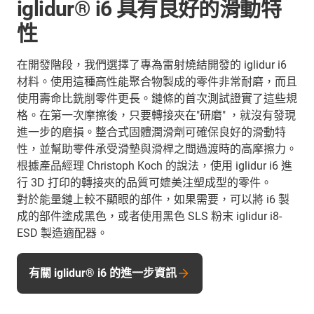
iglidur® i6 具有良好的滑動特
性
在開發階段，我們選擇了專為雷射燒結開發的 iglidur i6
材料。使用這種高性能聚合物製成的零件非常耐磨，而且
使用壽命比銑削零件更長。鏈條的首次測試證實了這些規
格。在第一次摩擦後，只要轉接夾在"研磨" ，就沒有發現
進一步的磨損。整合式固體潤滑劑可確保良好的滑動特
性，並幫助零件承受滑墊與滑桿之間過渡時的高摩擦力。
根據產品經理 Christoph Koch 的說法，使用 iglidur i6 進
行 3D 打印的轉接夾的品質可媲美注塑成型的零件。
對於能量鏈上較不顯眼的部件，如果需要，可以將 i6 製
成的部件塗成黑色，或者使用黑色 SLS 粉末 iglidur i8-
ESD 製造適配器。
有關 iglidur® i6 的進一步資訊