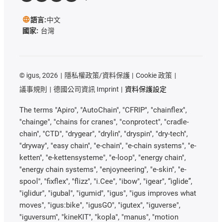
語言:
中文
國家:
台灣
©
igus, 2026
隱私權政策/資料保護
Cookie 政策
議事規則
德國公司資訊 Imprint
資料保護設定
The terms "Apiro", "AutoChain", "CFRIP", "chainflex",
"chainge", "chains for cranes", "conprotect", "cradle-
chain", "CTD", "drygear", "drylin", "dryspin", "dry-tech",
"dryway", "easy chain", "e-chain", "e-chain systems", "e-
ketten", "e-kettensysteme", "e-loop", "energy chain",
"energy chain systems", "enjoyneering", "e-skin", "e-
spool", "fixflex", "flizz", "i.Cee", "ibow", "igear", “iglide”,
"iglidur", "igubal", "igumid", "igus", "igus improves what
moves", "igus:bike", "igusGO", "igutex", "iguverse",
"iguversum", "kineKIT", "kopla", "manus", "motion