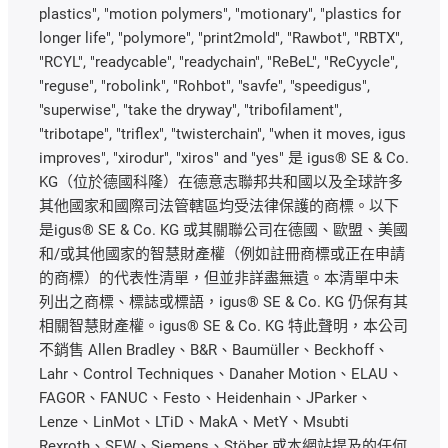
plastics", "motion polymers", "motionary", "plastics for
longer life", "polymore", "print2mold", "Rawbot", "RBTX",
"RCYL", "readycable", "readychain", "ReBeL", "ReCyycle",
"reguse", "robolink", "Rohbot", "savfe", "speedigus",
"superwise", "take the dryway", "tribofilament",
"tribotape", "triflex", "twisterchain", "when it moves, igus
improves", "xirodur", "xiros" and "yes" 是 igus® SE & Co.
KG（位於德國科隆）在德意志聯邦共和國以及全球許多
其他國家和國際司法管轄區均受法律保護的商標。以下
是igus® SE & Co. KG 或其關聯公司在德國、歐盟、美國
和/或其他國家的智慧財產權（例如註冊商標或正在申請
的商標）的代表性清單，但並非詳盡無遺。本清單中未
列出之商標、標誌或標語，igus® SE & Co. KG 仍保有其
相關智慧財產權。igus® SE & Co. KG 特此聲明，本公司
不銷售 Allen Bradley、B&R、Baumüller、Beckhoff、
Lahr、Control Techniques、Danaher Motion、ELAU、
FAGOR、FANUC、Festo、Heidenhain、JParker、
Lenze、LinMot、LTiD、MakA、MetY、Msubti
Rexroth、SEW、Siemens、Stöber 或本網站提及的任何