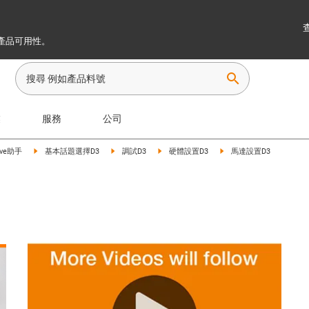
產品可用性。
search
業
服務
公司
ryve助手
基本話題選擇D3
調試D3
硬體設置D3
馬達設置D3