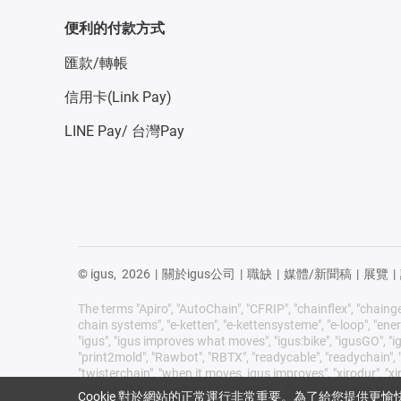
便利的付款方式
匯款/轉帳
信用卡(Link Pay)
LINE Pay/ 台灣Pay
© igus,
2026
|
關於igus公司
|
職缺
|
媒體/新聞稿
|
展覽
|
The terms "Apiro", "AutoChain", "CFRIP", "chainflex", "chainge",
chain systems", "e-ketten", "e-kettensysteme", "e-loop", "energy 
"igus", "igus improves what moves", "igus:bike", "igusGO", "ig
"print2mold", "Rawbot", "RBTX", "readycable", "readychain", "R
"twisterchain", "when it moves, igus improves", "xirodur", 
applicable in some foreign countries. This is a non-exhaust
Cookie 對於網站的正常運行非常重要。為了給您提供更