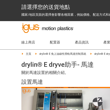
請選擇您的送貨地點
國家/地區頁面的選擇會影響各種因素，例如價格、配送方式和
線上商店
配置器
產品資訊
產
主頁
drylin® E 免上油線性滑軌馬達控制系統
drylin® E d
drylin® E dryve助手- 馬達
關於馬達設置的相關介紹。
設置馬達