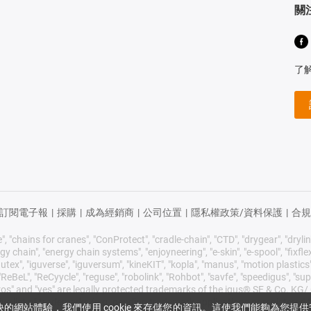
關
了
訂閱電子報
|
採購
|
成為經銷商
|
公司位置
|
隱私權政策/資料保護
|
合規
 "chains for cranes", "ConProtect", "cradle-chain", "CTD", "drygear", "drylin",
chain", "energy chain systems", "enjoyneering", "e-skin", "e-spool", "fixflex", "f
utex", "iguverse", "iguversum", "kineKIT", "kopla", "manus", "motion plastics"
eBeL", "ReCyycle", "reguse", "robolink", "Rohbot", "savfe", "speedigus", "super
"xiros" and "yes" are legally protected trademarks of the igus® SE & Co. 
ive list of trademarks (e.g. pending trademark applications or registered
愉快的網站體驗，我們使用 cookie 來存儲您的資訊。這使我們能夠為