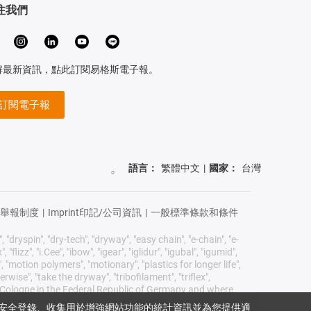
注我們
解最新資訊，點此訂閱易格斯電子報。
訂閱電子報
語言：
繁體中文
|
國家：
台灣
舉報制度
|
Imprint印記/公司資訊
|
一般標準條款和條件
 "dryspin", "dry-tech", "dryway", "easy chain", "e-chain", "e-
lizz", "i.Cee", "ibow", "igear", "iglidur", "igubal", "igumid",
, "motion polymers", "motionary", "plastics for longer life",
wise", "take the dryway", "tribofilament", "triflex",
KG/ Cologne in the Federal Republic of Germany and where
 trademarks) of igus SE & Co. KG or affiliated companies of
您提供安全登錄、收集用於增強網站功能的統計資訊並為您提供適