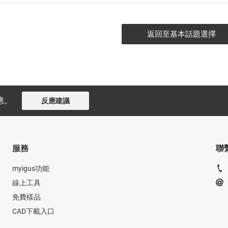
返回至基本話題選擇
應。
反應建議
服務
聯
myigus功能
線上工具
免費樣品
CAD下載入口