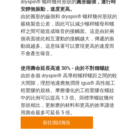
dryspin® 螺桿幾何形狀的
圓形齒側，運行時
安靜無振動，速度更高。
由於圓形的齒側和 dryspin® 螺桿幾何形狀的
嚴格製造公差，因此可以減少螺桿螺母和螺
桿之間可能造成噪音的接觸面。這是由於兩
個表面彼此相互運動的接觸越大，傳遞的振
動就越多。這意味著可以實現更高的速度而
不會產生噪音。
使用壽命延長高達 30% - 由於不對稱螺紋
由於各個 dryspin® 高導程螺桿螺距之間的較
大間隙，理想地適應無潤滑 igus® 高性能工
程塑膠的規格。摩擦優化的工程塑膠在螺紋
中的比例可以提高 1.3 倍。與標準螺紋幾何
形狀相比，更耐磨的材料和更高的效率讓使
用壽命最多可延長 5 倍。
前往測試報告