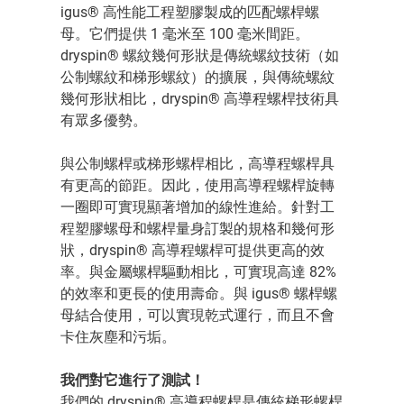
igus® 高性能工程塑膠製成的匹配螺桿螺
母。它們提供 1 毫米至 100 毫米間距。
dryspin® 螺紋幾何形狀是傳統螺紋技術（如
公制螺紋和梯形螺紋）的擴展，與傳統螺紋
幾何形狀相比，dryspin® 高導程螺桿技術具
有眾多優勢。
與公制螺桿或梯形螺桿相比，高導程螺桿具
有更高的節距。因此，使用高導程螺桿旋轉
一圈即可實現顯著增加的線性進給。針對工
程塑膠螺母和螺桿量身訂製的規格和幾何形
狀，dryspin® 高導程螺桿可提供更高的效
率。與金屬螺桿驅動相比，可實現高達 82%
的效率和更長的使用壽命。與 igus® 螺桿螺
母結合使用，可以實現乾式運行，而且不會
卡住灰塵和污垢。
我們對它進行了測試！
我們的 dryspin® 高導程螺桿是傳統梯形螺桿