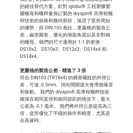
的絕佳替代方案。針對 iglidur® 工程塑膠塑
膠螺母和螺桿量身訂製的 dryspin® 高導程螺
桿技術的規格和幾何形狀，保證了眾所周知
的優勢：與 DIN 103 相比，更嚴格的製造公
差，齒形圓形，優化的側面角度以及非對稱
的螺母。我們的尺寸適用於 1:1 的更換：
DS10x2、DS10x3、DS12x3、DS14x4 和
DS14x4。
更嚴格的製造公差 - 精進了 3 倍
符合 DIN103 (TR18x4) 的梯形螺紋的外徑公
差，可達 -0.3mm。徑向間隙過大會導致噪音
和振動。 我們的 dryspin® 高導程螺桿技術
確保在相同直徑和相同節距的情況下，最大
公差為 -0.1 毫米。 我們將外徑公差提高為三
倍，從而優化了平穩的操作和精度，尤其是
在高速時。