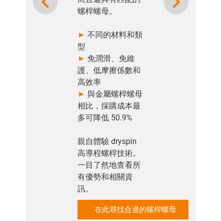
螺桿螺母。
►
不同的材料和類
型
►
免潤滑、免維
護、低摩擦係數和
高效率
►
與金屬螺桿螺母
相比，採購成本最
多可降低 50.9%
親自體驗 dryspin
高導程螺桿技術。
一目了然地查看所
有優勢和相關資
訊。
在此尋找合適的螺桿螺母