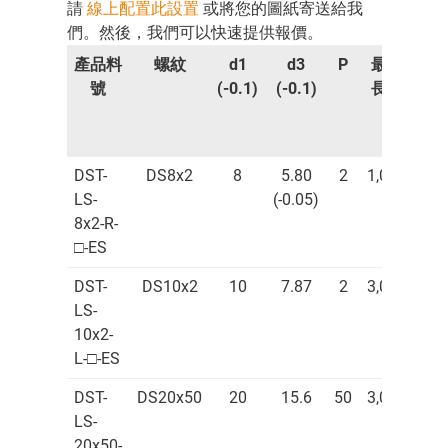
請
線上配置此設置
或將您的圖紙寄送給我
們。然後，我們可以快速提供報價。
產品料
螺紋
d1
d3
P
最大
重
號
(-0.1)
(-0.1)
長度
量
[公
斤]
DST-
DS8x2
8
5.80
2
1,000
0.4
LS-
(-0.05)
8x2-R-
□-ES
DST-
DS10x2
10
7.87
2
3,000
0.6
LS-
10x2-
L-□-ES
DST-
DS20x50
20
15.6
50
3,000
2.4
LS-
20x50-