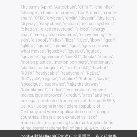
The terms "Apiro", "AutoChain", "CFRIP", "chainflex",
"chainge", "chains for cranes", "ConProtect", "cradle-
chain", "CTD", "drygear", "drylin", "dryspin", "dry-tech",
"dryway", "easy chain", "e-chain", "e-chain systems",
"e-ketten", "e-kettensysteme", "e-loop", "energy
chain", "energy chain systems", "enjoyneering", "e-
skin", "e-spool", "fixflex", "flizz", "i.Cee", "ibow", "igear",
"iglidur", "igubal", "igumid", "igus", "igus improves
what moves", "igus:bike", "igusGO", "igutex",
"iguverse", "iguversum", "kineKIT", "kopla", "manus",
"motion plastics", "motion polymers", "motionary",
"plastics for longer life", "print2mold", "Rawbot",
"RBTX", "readycable", "readychain", "ReBeL",
"ReCyycle", "reguse", "robolink", "Rohbot", "savfe",
"speedigus", "superwise", "take the dryway",
"tribofilament", "triflex", "twisterchain", "when it
moves, igus improves", "xirodur", "xiros" and "yes"
are legally protected trademarks of the igus® SE &
Co. KG/ Cologne in the Federal Republic of
Germany and where applicable in some foreign
countries. This is a non-exhaustive list of
trademarks (e.g. pending trademark applications
or registered trademarks) of igus SE & Co. KG or
affiliated companies of igus in Germany, the
Cookie 對於網站的正常運行非常重要。為了給您提