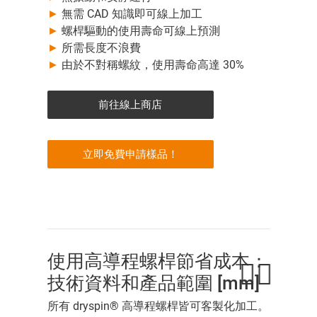
►
無需 CAD 知識即可線上加工
►
螺桿驅動的使用壽命可線上預測
►
所需長度不浪費
►
由於不對稱螺紋，使用壽命高達 30%
前往線上商店
立即免費申請樣品！
使用高導程螺桿節省成本：
技術資料和產品範圍 [mm]
所有 dryspin® 高導程螺桿皆可客製化加工。