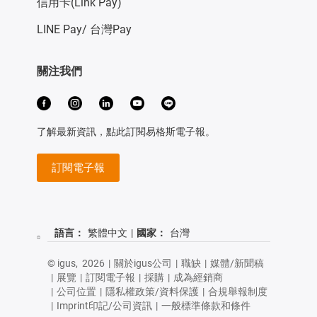
信用卡(Link Pay)
LINE Pay/ 台灣Pay
關注我們
了解最新資訊，點此訂閱易格斯電子報。
訂閱電子報
語言：
繁體中文
|
國家：
台灣
© igus,
2026
|
關於igus公司
|
職缺
|
媒體/新聞稿
|
展覽
|
訂閱電子報
|
採購
|
成為經銷商
|
公司位置
|
隱私權政策/資料保護
|
合規舉報制度
|
Imprint印記/公司資訊
|
一般標準條款和條件