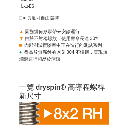
L-□-ES
□ = 長度可自由選擇
▲
圓齒幾何形狀帶來安靜運行，
▼
由於不對稱螺紋，使用壽命長達 30%
■
內部測試實驗室中正在進行的測試系列
●
得益於無腐蝕的 AISI 304 不鏽鋼，實現無
潤滑運行和易於清潔
一覽 dryspin® 高導程螺桿
新尺寸