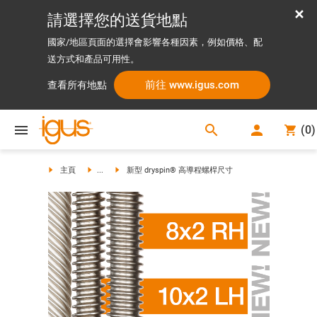
請選擇您的送貨地點
國家/地區頁面的選擇會影響各種因素，例如價格、配
送方式和產品可用性。
前往 www.igus.com
查看所有地點
search
(
0
)
search
主頁
...
新型 dryspin® 高導程螺桿尺寸