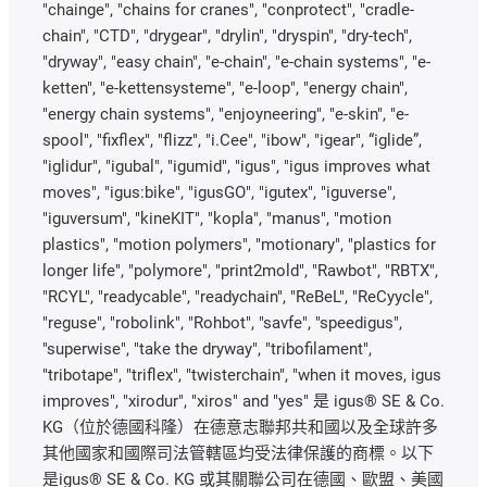
"chainge", "chains for cranes", "conprotect", "cradle-
chain", "CTD", "drygear", "drylin", "dryspin", "dry-tech",
"dryway", "easy chain", "e-chain", "e-chain systems", "e-
ketten", "e-kettensysteme", "e-loop", "energy chain",
"energy chain systems", "enjoyneering", "e-skin", "e-
spool", "fixflex", "flizz", "i.Cee", "ibow", "igear", “iglide”,
"iglidur", "igubal", "igumid", "igus", "igus improves what
moves", "igus:bike", "igusGO", "igutex", "iguverse",
"iguversum", "kineKIT", "kopla", "manus", "motion
plastics", "motion polymers", "motionary", "plastics for
longer life", "polymore", "print2mold", "Rawbot", "RBTX",
"RCYL", "readycable", "readychain", "ReBeL", "ReCyycle",
"reguse", "robolink", "Rohbot", "savfe", "speedigus",
"superwise", "take the dryway", "tribofilament",
"tribotape", "triflex", "twisterchain", "when it moves, igus
improves", "xirodur", "xiros" and "yes" 是 igus® SE & Co.
KG（位於德國科隆）在德意志聯邦共和國以及全球許多
其他國家和國際司法管轄區均受法律保護的商標。以下
是igus® SE & Co. KG 或其關聯公司在德國、歐盟、美國