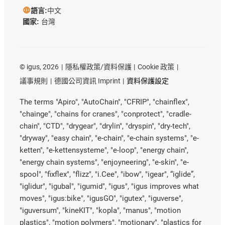
語言:
中文
國家:
台灣
©
igus, 2026
隱私權政策/資料保護
Cookie 政策
議事規則
德國公司資訊 Imprint
資料保護設定
The terms "Apiro", "AutoChain", "CFRIP", "chainflex",
"chainge", "chains for cranes", "conprotect", "cradle-
chain", "CTD", "drygear", "drylin", "dryspin", "dry-tech",
"dryway", "easy chain", "e-chain", "e-chain systems", "e-
ketten", "e-kettensysteme", "e-loop", "energy chain",
"energy chain systems", "enjoyneering", "e-skin", "e-
spool", "fixflex", "flizz", "i.Cee", "ibow", "igear", “iglide”,
"iglidur", "igubal", "igumid", "igus", "igus improves what
moves", "igus:bike", "igusGO", "igutex", "iguverse",
"iguversum", "kineKIT", "kopla", "manus", "motion
plastics", "motion polymers", "motionary", "plastics for