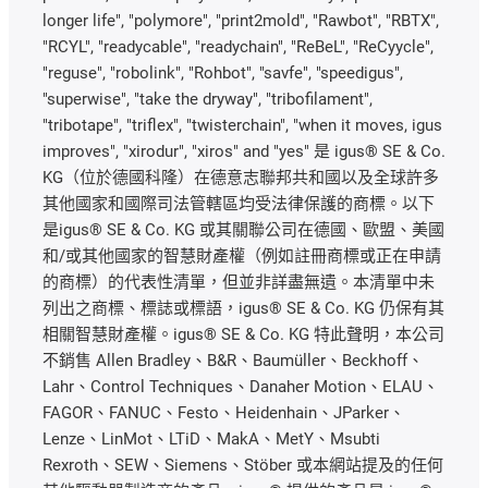
longer life", "polymore", "print2mold", "Rawbot", "RBTX",
"RCYL", "readycable", "readychain", "ReBeL", "ReCyycle",
"reguse", "robolink", "Rohbot", "savfe", "speedigus",
"superwise", "take the dryway", "tribofilament",
"tribotape", "triflex", "twisterchain", "when it moves, igus
improves", "xirodur", "xiros" and "yes" 是 igus® SE & Co.
KG（位於德國科隆）在德意志聯邦共和國以及全球許多
其他國家和國際司法管轄區均受法律保護的商標。以下
是igus® SE & Co. KG 或其關聯公司在德國、歐盟、美國
和/或其他國家的智慧財產權（例如註冊商標或正在申請
的商標）的代表性清單，但並非詳盡無遺。本清單中未
列出之商標、標誌或標語，igus® SE & Co. KG 仍保有其
相關智慧財產權。igus® SE & Co. KG 特此聲明，本公司
不銷售 Allen Bradley、B&R、Baumüller、Beckhoff、
Lahr、Control Techniques、Danaher Motion、ELAU、
FAGOR、FANUC、Festo、Heidenhain、JParker、
Lenze、LinMot、LTiD、MakA、MetY、Msubti
Rexroth、SEW、Siemens、Stöber 或本網站提及的任何