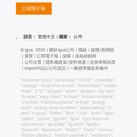
訂閱電子報
語言：
繁體中文
|
國家：
台灣
© igus,
2026
|
關於igus公司
|
職缺
|
媒體/新聞稿
|
展覽
|
訂閱電子報
|
採購
|
成為經銷商
|
公司位置
|
隱私權政策/資料保護
|
合規舉報制度
|
Imprint印記/公司資訊
|
一般標準條款和條件
The terms "Apiro", "AutoChain", "CFRIP", "chainflex",
"chainge", "chains for cranes", "ConProtect", "cradle-
chain", "CTD", "drygear", "drylin", "dryspin", "dry-tech",
"dryway", "easy chain", "e-chain", "e-chain systems",
"e-ketten", "e-kettensysteme", "e-loop", "energy
chain", "energy chain systems", "enjoyneering", "e-
skin", "e-spool", "fixflex", "flizz", "i.Cee", "ibow", "igear",
"iglidur", "igubal", "igumid", "igus", "igus improves
what moves", "igus:bike", "igusGO", "igutex",
"iguverse", "iguversum", "kineKIT", "kopla", "manus",
"motion plastics", "motion polymers", "motionary",