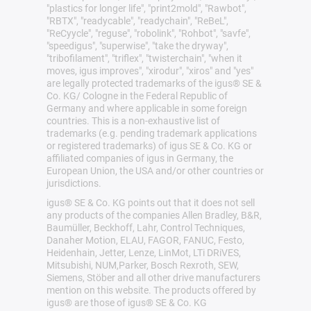
"plastics for longer life", "print2mold", "Rawbot",
"RBTX", "readycable", "readychain", "ReBeL",
"ReCyycle", "reguse", "robolink", "Rohbot", "savfe",
"speedigus", "superwise", "take the dryway",
"tribofilament", "triflex", "twisterchain", "when it
moves, igus improves", "xirodur", "xiros" and "yes"
are legally protected trademarks of the igus® SE &
Co. KG/ Cologne in the Federal Republic of
Germany and where applicable in some foreign
countries. This is a non-exhaustive list of
trademarks (e.g. pending trademark applications
or registered trademarks) of igus SE & Co. KG or
affiliated companies of igus in Germany, the
European Union, the USA and/or other countries or
jurisdictions.
igus® SE & Co. KG points out that it does not sell
any products of the companies Allen Bradley, B&R,
Baumüller, Beckhoff, Lahr, Control Techniques,
Danaher Motion, ELAU, FAGOR, FANUC, Festo,
Heidenhain, Jetter, Lenze, LinMot, LTi DRiVES,
Mitsubishi, NUM,Parker, Bosch Rexroth, SEW,
Siemens, Stöber and all other drive manufacturers
mention on this website. The products offered by
igus® are those of igus® SE & Co. KG