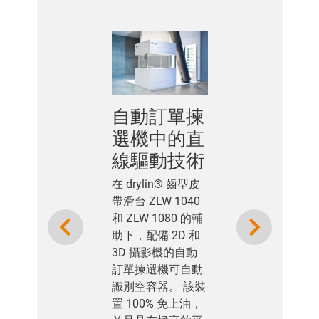
自動訂單揀
選機中的直
線驅動技術
在 drylin® 齒型皮
帶滑台 ZLW 1040
Previous
Next
和 ZLW 1080 的輔
助下，配備 2D 和
3D 攝影機的自動
訂單揀選機可自動
識別空容器。 該裝
置 100% 免上油，