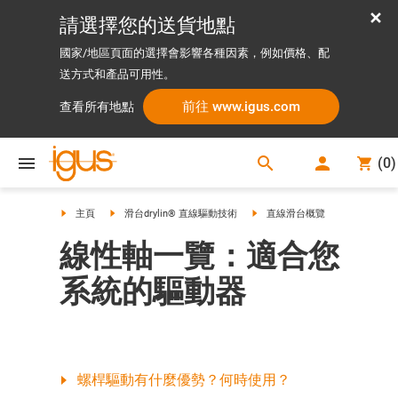
請選擇您的送貨地點
國家/地區頁面的選擇會影響各種因素，例如價格、配
送方式和產品可用性。
前往 www.igus.com
查看所有地點
search
(
0
)
search
主頁
滑台drylin® 直線驅動技術
直線滑台概覽
線性軸一覽：適合您
系統的驅動器
螺桿驅動有什麼優勢？何時使用？