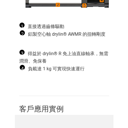
1
直接透過齒條驅動
2
鋁製空心軸 drylin® AWMR 的扭轉剛度
3
得益於 drylin® R 免上油直線軸承，無需
潤滑、免保養
4
負載達 1 kg 可實現快速運行
客戶應用實例