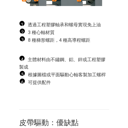
1
透過工程塑膠軸承和螺母實現免上油
2
3 種心軸材質
3
8 種梯形螺距，4 種高導程螺距
4
主體材料由不鏽鋼、鋁、鋅或工程塑膠
製成
5
根據圖檔或平面驅動心軸客製加工螺桿
6
可提供配件
皮帶驅動：優缺點