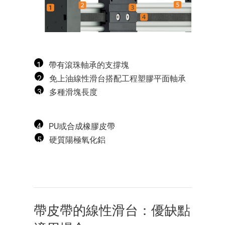
1
帶有滾珠軸承的支撐塊
2
免上油線性滑台搭配工程塑膠平面軸承
3
多種滑塊長度
4
PU或合成橡膠皮帶
5
硬質陽極氧化鋁
帶皮帶的線性滑台：優缺點