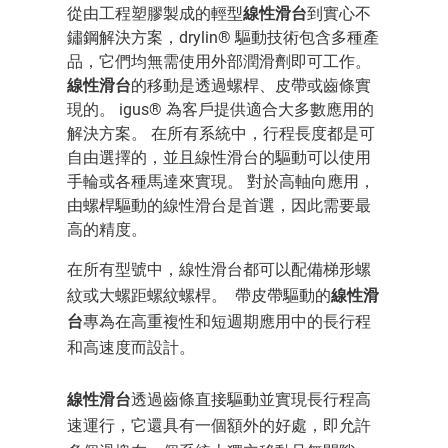
從由工程塑膠製成的輕型
線性滑台
到實心不
鏽鋼解決方案，drylin® 驅動技術包含多種產
品，它們均無需使用外部潤滑劑即可工作。
線性滑台
的移動是透過螺桿、皮帶或齒條實
現的。 igus® 為客戶提供適合大多數應用的
解決方案。 在所有系統中，行程長度都是可
自由選擇的，並且線性滑台的驅動可以使用
手輪或各種馬達來實現。 對於高軸向應用，
由螺桿驅動的線性滑台是首選，因此需要最
高的精度。
在所有型號中，線性滑台都可以配備梯形螺
紋或大螺距螺紋螺桿。 帶皮帶驅動的
線性滑
台
專為在高重複性和短週期應用中的長行程
和高速度而設計。
線性滑台
透過齒條直接驅動並實現長行程高
速運行，它還具有一個額外的好處，即允許