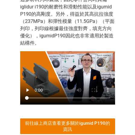
iglidur i190的耐磨性和滑動性能以及igumid
P190的高剛度。另外，得益於其高抗拉強度
（237MPa）和彈性模量（11.5GPa）（平面
列印，列印線根據最佳強度對齊，填充方向
優化），igumidP190因此也非常適用於製造
結構件。
前往線上商店查看更多關於igumid P190的
資訊