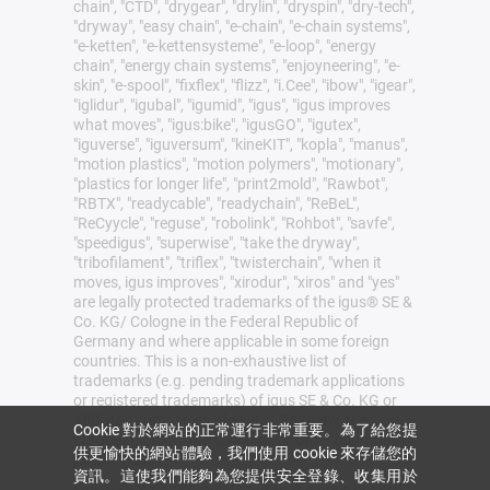
chain", "CTD", "drygear", "drylin", "dryspin", "dry-tech",
"dryway", "easy chain", "e-chain", "e-chain systems",
"e-ketten", "e-kettensysteme", "e-loop", "energy
chain", "energy chain systems", "enjoyneering", "e-
skin", "e-spool", "fixflex", "flizz", "i.Cee", "ibow", "igear",
"iglidur", "igubal", "igumid", "igus", "igus improves
what moves", "igus:bike", "igusGO", "igutex",
"iguverse", "iguversum", "kineKIT", "kopla", "manus",
"motion plastics", "motion polymers", "motionary",
"plastics for longer life", "print2mold", "Rawbot",
"RBTX", "readycable", "readychain", "ReBeL",
"ReCyycle", "reguse", "robolink", "Rohbot", "savfe",
"speedigus", "superwise", "take the dryway",
"tribofilament", "triflex", "twisterchain", "when it
moves, igus improves", "xirodur", "xiros" and "yes"
are legally protected trademarks of the igus® SE &
Co. KG/ Cologne in the Federal Republic of
Germany and where applicable in some foreign
countries. This is a non-exhaustive list of
trademarks (e.g. pending trademark applications
or registered trademarks) of igus SE & Co. KG or
affiliated companies of igus in Germany, the
Cookie 對於網站的正常運行非常重要。為了給您提
European Union, the USA and/or other countries or
供更愉快的網站體驗，我們使用 cookie 來存儲您的
jurisdictions.
資訊。這使我們能夠為您提供安全登錄、收集用於
igus® SE & Co. KG points out that it does not sell