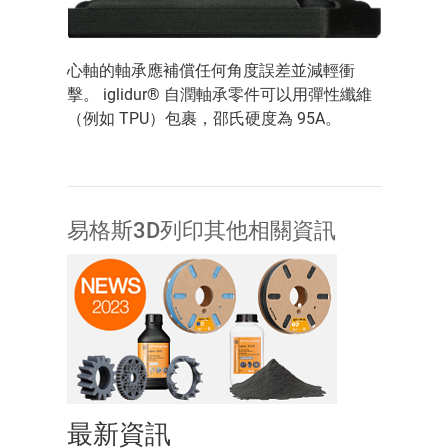
心軸的軸承應補償任何角度誤差並減輕衝
擊。 iglidur® 自潤軸承零件可以用彈性纖維
（例如 TPU）包裹，邵氏硬度為 95A。
易格斯3D列印其他相關資訊
最新資訊