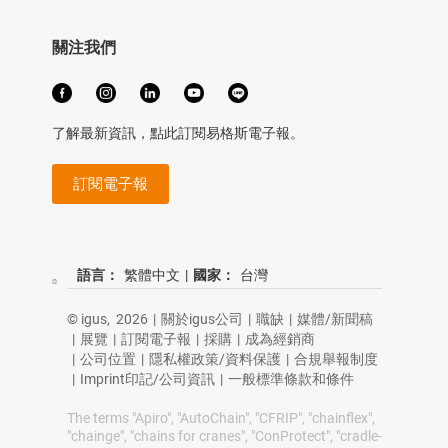
關注我們
了解最新資訊，點此訂閱易格斯電子報。
訂閱電子報
語言：
繁體中文
|
國家：
台灣
© igus,
2026
|
關於igus公司
|
職缺
|
媒體/新聞稿
|
展覽
|
訂閱電子報
|
採購
|
成為經銷商
|
公司位置
|
隱私權政策/資料保護
|
合規舉報制度
|
Imprint印記/公司資訊
|
一般標準條款和條件
The terms "Apiro", "AutoChain", "CFRIP", "chainflex",
"chainge", "chains for cranes", "ConProtect", "cradle-