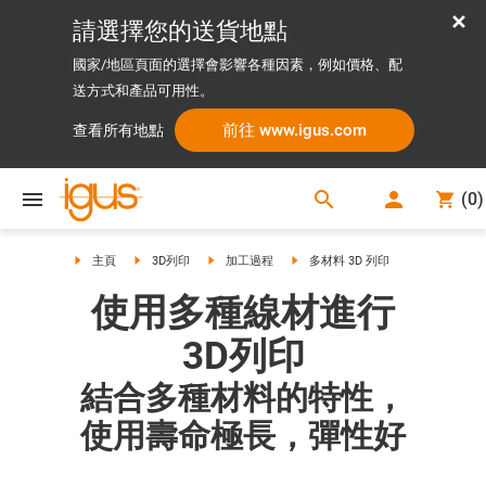
請選擇您的送貨地點
國家/地區頁面的選擇會影響各種因素，例如價格、配
送方式和產品可用性。
前往 www.igus.com
查看所有地點
search
(
0
)
search
主頁
3D列印
加工過程
多材料 3D 列印
使用多種線材進行
3D列印
結合多種材料的特性，
使用壽命極長，彈性好