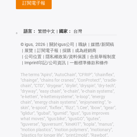
訂閱電子報
語言：
繁體中文
|
國家：
台灣
© igus,
2026
|
關於igus公司
|
職缺
|
媒體/新聞稿
|
展覽
|
訂閱電子報
|
採購
|
成為經銷商
|
公司位置
|
隱私權政策/資料保護
|
合規舉報制度
|
Imprint印記/公司資訊
|
一般標準條款和條件
The terms "Apiro", "AutoChain", "CFRIP", "chainflex",
"chainge", "chains for cranes", "ConProtect", "cradle-
chain", "CTD", "drygear", "drylin", "dryspin", "dry-tech",
"dryway", "easy chain", "e-chain", "e-chain systems",
"e-ketten", "e-kettensysteme", "e-loop", "energy
chain", "energy chain systems", "enjoyneering", "e-
skin", "e-spool", "fixflex", "flizz", "i.Cee", "ibow", "igear",
"iglidur", "igubal", "igumid", "igus", "igus improves
what moves", "igus:bike", "igusGO", "igutex",
"iguverse", "iguversum", "kineKIT", "kopla", "manus",
"motion plastics", "motion polymers", "motionary",
"plastics for longer life", "print2mold", "Rawbot",