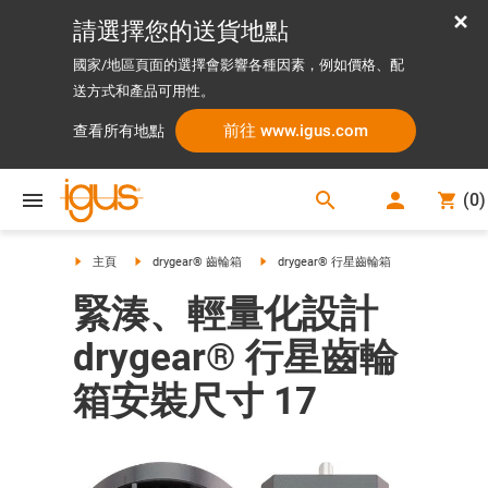
請選擇您的送貨地點
國家/地區頁面的選擇會影響各種因素，例如價格、配
送方式和產品可用性。
前往 www.igus.com
查看所有地點
search
(
0
)
search
主頁
drygear® 齒輪箱
drygear® 行星齒輪箱
緊湊、輕量化設計
drygear® 行星齒輪
箱安裝尺寸 17