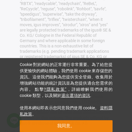
"RBTX", "readycable", "readychain", "ReBeL",
"ReCyycle", "reguse", "robolink", "Rohbot", "savfe",
"speedigus", "superwise", "take the dryway",
"tribofilament", "triflex", "twisterchain", "when it
moves, igus improves", "xirodur", "xiros" and "yes"
are legally protected trademarks of the igus® SE &
Co. KG/ Cologne in the Federal Republic of
Germany and where applicable in some foreign
countries. This is a non-exhaustive list of
trademarks (e.g. pending trademark applications
or registered trademarks) of igus SE & Co. KG or
affiliated companies of igus in Germany, the
Cookie 對於網站的正常運行非常重要。為了給您提
European Union, the USA and/or other countries or
供更愉快的網站體驗，我們使用 cookie 來存儲您的
jurisdictions.
資訊。這使我們能夠為您提供安全登錄、收集用於
igus® SE & Co. KG points out that it does not sell
增強網站功能的統計資訊並為您提供適合您需求的
any products of the companies Allen Bradley, B&R,
內容。 點擊
?隱私政策“
，詳細瞭解我們使用的
Baumüller, Beckhoff, Lahr, Control Techniques,
cookie 類型，以及關於
退出選項的資訊
.
Danaher Motion, ELAU, FAGOR, FANUC, Festo,
Heidenhain, Jetter, Lenze, LinMot, LTi DRiVES,
Mitsubishi, NUM,Parker, Bosch Rexroth, SEW,
使用本網站即表示您同意我們使用 cookie。
資料隱
Siemens, Stöber and all other drive manufacturers
私政策
。
mention on this website. The products offered by
igus® are those of igus® SE & Co. KG
我同意。