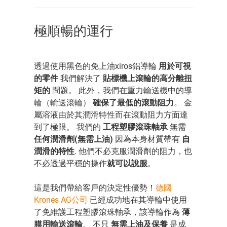
極順暢的運行
透過使用黑色的免上油xiros鋁導輪
用於可視
的零件
我們解決了
貼標機上滾輪的高分離扭
矩的
問題。 此外，我們在重力輸送機中的導
輪（輸送滾輪）
確保了最低的滾動阻力
。 金
屬溶液由於其潤滑特性而在滾動阻力方面達
到了極限。 我們的
工程塑膠滾珠軸承
無需
任何潤滑劑(無需上油)
因為本身材質帶有
自
潤滑的特性
. 他們不必克服潤滑劑的阻力，也
不必透過平穩的操作
就可以說服
。
這是我們帶給客戶的決定性優勢！
德國
Krones AG公司
已經成功地在其導輪中使用
了免維護工程塑膠滾珠軸承，該導輪作為
薄
膜用輸送滾輪
。 不只
無需上油及保養
是成