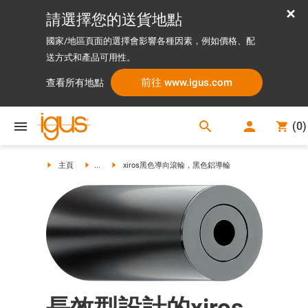
請選擇您的送貨地點
國家/地區頁面的選擇會影響各種因素，例如價格、配
送方式和產品可用性。
前往 www.igus.com
查看所有地點
search
(
0
)
search
主頁
...
xiros黑色導向滾輪，黑色鋁導輪