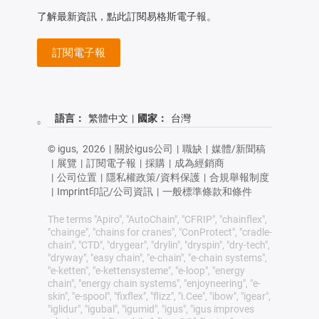
了解最新資訊，點此訂閱易格斯電子報。
訂閱電子報
語言：
繁體中文
|
國家：
台灣
© igus,
2026
|
關於igus公司
|
職缺
|
媒體/新聞稿
|
展覽
|
訂閱電子報
|
採購
|
成為經銷商
|
公司位置
|
隱私權政策/資料保護
|
合規舉報制度
|
Imprint印記/公司資訊
|
一般標準條款和條件
The terms "Apiro", "AutoChain", "CFRIP", "chainflex",
"chainge", "chains for cranes", "ConProtect", "cradle-
chain", "CTD", "drygear", "drylin", "dryspin", "dry-tech",
"dryway", "easy chain", "e-chain", "e-chain systems",
"e-ketten", "e-kettensysteme", "e-loop", "energy
chain", "energy chain systems", "enjoyneering", "e-
skin", "e-spool", "fixflex", "flizz", "i.Cee", "ibow", "igear",
"iglidur", "igubal", "igumid", "igus", "igus improves