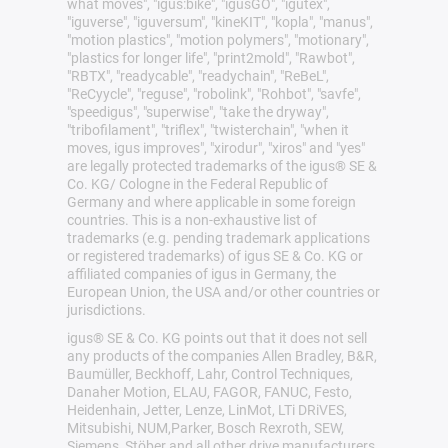
what moves", "igus:bike", "igusGO", "igutex",
"iguverse", "iguversum", "kineKIT", "kopla", "manus",
"motion plastics", "motion polymers", "motionary",
"plastics for longer life", "print2mold", "Rawbot",
"RBTX", "readycable", "readychain", "ReBeL",
"ReCyycle", "reguse", "robolink", "Rohbot", "savfe",
"speedigus", "superwise", "take the dryway",
"tribofilament", "triflex", "twisterchain", "when it
moves, igus improves", "xirodur", "xiros" and "yes"
are legally protected trademarks of the igus® SE &
Co. KG/ Cologne in the Federal Republic of
Germany and where applicable in some foreign
countries. This is a non-exhaustive list of
trademarks (e.g. pending trademark applications
or registered trademarks) of igus SE & Co. KG or
affiliated companies of igus in Germany, the
European Union, the USA and/or other countries or
jurisdictions.
igus® SE & Co. KG points out that it does not sell
any products of the companies Allen Bradley, B&R,
Baumüller, Beckhoff, Lahr, Control Techniques,
Danaher Motion, ELAU, FAGOR, FANUC, Festo,
Heidenhain, Jetter, Lenze, LinMot, LTi DRiVES,
Mitsubishi, NUM,Parker, Bosch Rexroth, SEW,
Siemens, Stöber and all other drive manufacturers