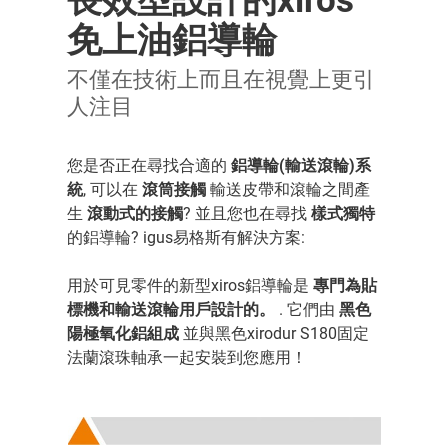
長效型設計的xiros
免上油鋁導輪
不僅在技術上而且在視覺上更引
人注目
您是否正在尋找合適的
鋁導輪(輸送滾輪)系
統
, 可以在
滾筒接觸
輸送皮帶和滾輪之間產
生
滾動式的接觸
? 並且您也在尋找
樣式獨特
的鋁導輪? igus易格斯有解決方案:
用於可見零件的新型xiros鋁導輪是
專門為貼
標機和輸送滾輪用戶設計的。
. 它們由
黑色
陽極氧化鋁組成
並與黑色xirodur S180固定
法蘭滾珠軸承一起安裝到您應用！