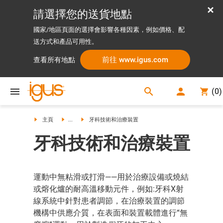
請選擇您的送貨地點
國家/地區頁面的選擇會影響各種因素，例如價格、配
送方式和產品可用性。
前往 www.igus.com
查看所有地點
search
(
0
)
search
主頁
...
牙科技術和治療裝置
牙科技術和治療裝置
運動中無粘滑或打滑——用於治療設備或燒結
或熔化爐的耐高溫移動元件，例如:牙科X射
線系統中針對患者調節，在治療裝置的調節
機構中供應介質，在表面和裝置載體進行“無