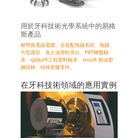
用於牙科技術光學系統中的易格
斯產品
耐彎曲電線電纜、全裝配拖鏈系統、拖鏈、
方型護管、免上油滑軌滑台、PRT轉盤軸
承、iglidur®工程塑料軸承、xiros® 無油塑
鋼培林、特殊塑膠零件。
在牙科技術領域的應用實例