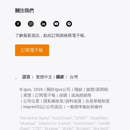
關注我們
了解最新資訊，點此訂閱易格斯電子報。
訂閱電子報
語言：
繁體中文
|
國家：
台灣
© igus,
2026
|
關於igus公司
|
職缺
|
媒體/新聞稿
|
展覽
|
訂閱電子報
|
採購
|
成為經銷商
|
公司位置
|
隱私權政策/資料保護
|
合規舉報制度
|
Imprint印記/公司資訊
|
一般標準條款和條件
The terms "Apiro", "AutoChain", "CFRIP", "chainflex",
"chainge", "chains for cranes", "ConProtect", "cradle-
chain", "CTD", "drygear", "drylin", "dryspin", "dry-tech",