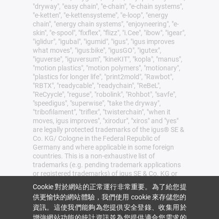
"dryway", "easy chain", "e-chain", "e-chain systems",
"e-ketten", "e-kettensysteme", "e-loop", "energy
chain", "energy chain systems", "enjoyneering", "e-
skin", "e-spool", "fixflex", "flizz", "i.Cee", "ibow", "igear",
"iglidur", "igubal", "igumid", "igus", "igus improves
what moves", "igus:bike", "igusGO", "igutex",
"iguverse", "iguversum", "kineKIT", "kopla", "manus",
"motion plastics", "motion polymers", "motionary",
"plastics for longer life", "print2mold", "Rawbot",
"RBTX", "readycable", "readychain", "ReBeL",
"ReCyycle", "reguse", "robolink", "Rohbot", "savfe",
"speedigus", "superwise", "take the dryway",
"tribofilament", "triflex", "twisterchain", "when it
moves, igus improves", "xirodur", "xiros" and "yes"
are legally protected trademarks of the igus® SE &
Co. KG/ Cologne in the Federal Republic of
Germany and where applicable in some foreign
countries. This is a non-exhaustive list of
trademarks (e.g. pending trademark applications
or registered trademarks) of igus SE & Co. KG or
affiliated companies of igus in Germany, the
Cookie 對於網站的正常運行非常重要。為了給您提
European Union, the USA and/or other countries or
供更愉快的網站體驗，我們使用 cookie 來存儲您的
jurisdictions.
資訊。這使我們能夠為您提供安全登錄、收集用於
igus® SE & Co. KG points out that it does not sell
增強網站功能的統計資訊並為您提供適合您需求的