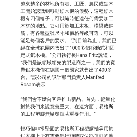
越來越多的林地所有者、工匠、農民或鋸木
工開始認識到移動鋸木機的優勢，這種鋸木
機有四個輪子，可以隨時抵達任何需要加工
木材的地點。它可用於加工木板、橫梁或鋼
筋，有各種型號尺寸和價格等級可選，可以
滿足每個客戶的要求。 “到目前為止，我們已
經在全球範圍內售出了1000多個移動式和固
定式鋸木機。”公司執行長Hans Fritz說道，
“我們是該領域領先的製造商之一，我們的寬
帶鋸木機僅在德國一個國家就售出了400多
台。“該公司的設計部門負責人Manfred
Rosam表示：
”我們會不斷向客戶推出新品。首先，輕量化
對於我們來說意義重大。在這方面，易格斯
的工程塑膠無疑發揮著重要作用。“
輕巧但非常堅固的易格斯工程塑膠軸承用於
鋸木機上所有需要進行旋轉或位移運動的地