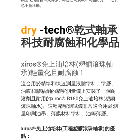
也不會移動。
dry
-tech®
乾式軸承
科技耐腐蝕和化學品
xiros®免上油培林(塑鋼滾珠軸
承)輕量化且耐腐蝕！
這台用於精準和快速測量液體塗料、塗層、
油膜和膠粘劑的精密測量儀上安裝了一個耐
溶劑且耐用的xiros® B180免上油培林(塑鋼
滾珠軸承)。這種精密測試儀非常適合用於測
量印刷油墨、薄膜材料塗料、油等薄層。
xiros®免上油培林(工程塑膠滾珠軸承)的優
點：