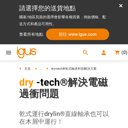
請選擇您的送貨地點
國家/地區頁面的選擇會影響各種因素，例如價格、配
送方式和產品可用性。
前往 www.igus.com
查看所有地點
search
(
0
)
search
主頁
...
dry-tech®乾式軸承科技解決方案
dry
-tech®
解決電磁
過衝問題
乾式運行drylin®直線軸承也可以
在木屑中運行！