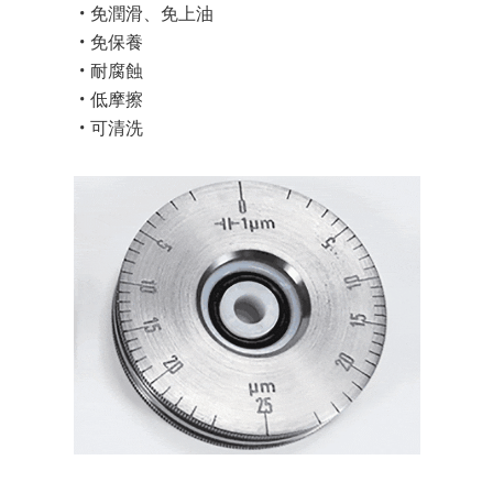
免潤滑、免上油
免保養
耐腐蝕
低摩擦
可清洗