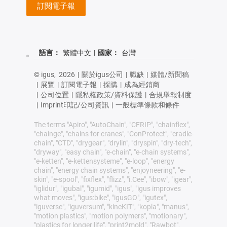
訂閱電子報
語言：
繁體中文
|
國家：
台灣
© igus,
2026
|
關於igus公司
|
職缺
|
媒體/新聞稿
|
展覽
|
訂閱電子報
|
採購
|
成為經銷商
|
公司位置
|
隱私權政策/資料保護
|
合規舉報制度
|
Imprint印記/公司資訊
|
一般標準條款和條件
The terms "Apiro", "AutoChain", "CFRIP", "chainflex",
"chainge", "chains for cranes", "ConProtect", "cradle-
chain", "CTD", "drygear", "drylin", "dryspin", "dry-tech",
"dryway", "easy chain", "e-chain", "e-chain systems",
"e-ketten", "e-kettensysteme", "e-loop", "energy
chain", "energy chain systems", "enjoyneering", "e-
skin", "e-spool", "fixflex", "flizz", "i.Cee", "ibow", "igear",
"iglidur", "igubal", "igumid", "igus", "igus improves
what moves", "igus:bike", "igusGO", "igutex",
"iguverse", "iguversum", "kineKIT", "kopla", "manus",
"motion plastics", "motion polymers", "motionary",
"plastics for longer life", "print2mold", "Rawbot",