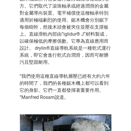
方。它們取代了滾珠軸承或經過潤滑的金屬
對金屬導向裝置。電平補償使這種軸承特別
適用於極端劇烈的使用。鋸木機會分別鋸下
每個樹幹，然後木頭會被夾住並壓在支撐板
上。直線滑軌內部由“iglidur® J”材料製成，
以確保極低的摩擦係數。它專為直線應用而
設計。 drylin®直線導軌系統是一種乾式運行
系統，即它會進行乾式自潤滑，因而可耐髒
污且堅固耐用。
“我們使用這種直線導軌層壓已經有大約六年
的時間了，我們的各種鋸木機上都可以看到
它的身影。它們一直都發揮著重要作用。
“Manfred Rosam說道。