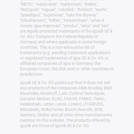
"RBTX", "readycable", "readychain", "ReBeL",
"ReCyycle", "reguse", "robolink", "Rohbot", "savfe",
"speedigus", "superwise", "take the dryway",
"tribofilament", "triflex", "twisterchain", "when it
moves, igus improves", "xirodur", "xiros" and "yes"
are legally protected trademarks of the igus® SE &
Co. KG/ Cologne in the Federal Republic of
Germany and where applicable in some foreign
countries. This is a non-exhaustive list of
trademarks (e.g. pending trademark applications
or registered trademarks) of igus SE & Co. KG or
affiliated companies of igus in Germany, the
European Union, the USA and/or other countries or
jurisdictions.
igus® SE & Co. KG points out that it does not sell
any products of the companies Allen Bradley, B&R,
Baumüller, Beckhoff, Lahr, Control Techniques,
Danaher Motion, ELAU, FAGOR, FANUC, Festo,
Heidenhain, Jetter, Lenze, LinMot, LTi DRiVES,
Mitsubishi, NUM,Parker, Bosch Rexroth, SEW,
Siemens, Stöber and all other drive manufacturers
mention on this website. The products offered by
igus® are those of igus® SE & Co. KG