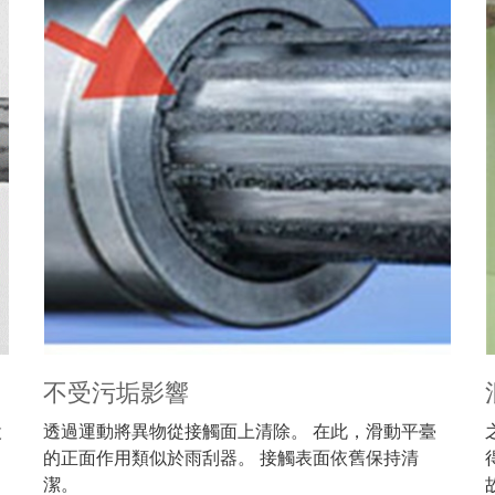
不受污垢影響
設
透過運動將異物從接觸面上清除。 在此，滑動平臺
。
的正面作用類似於雨刮器。 接觸表面依舊保持清
潔。