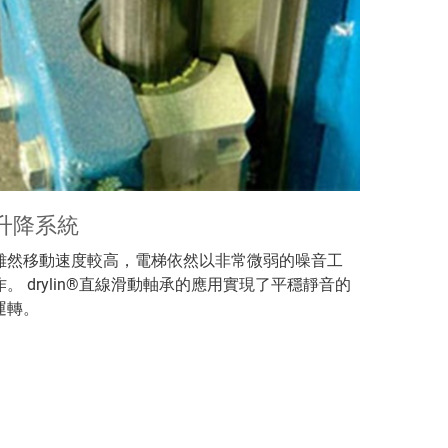
升降系統
雖然移動速度較高，電梯依然以非常微弱的噪音工
作。 drylin®直線滑動軸承的應用實現了平穩靜音的
運轉。