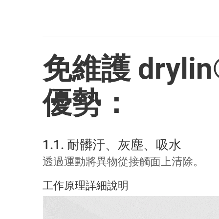
免維護 dry
優勢：
1.1. 耐髒汙、灰塵、吸水
透過運動將異物從接觸面上清除。
工作原理詳細說明