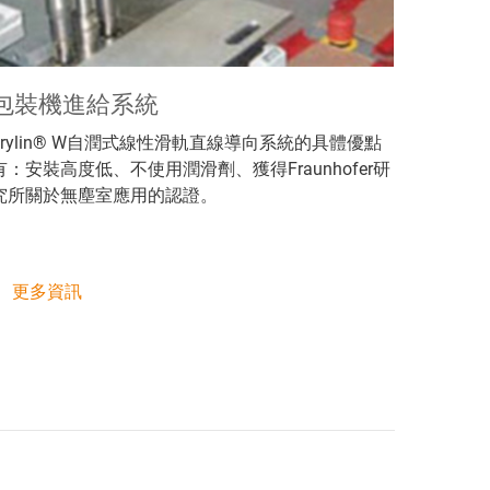
包裝機進給系統
drylin® W自潤式線性滑軌直線導向系統的具體優點
有：安裝高度低、不使用潤滑劑、獲得Fraunhofer研
究所關於無塵室應用的認證。
更多資訊