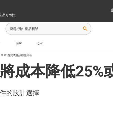
產品可用性。
search
業
服務
公司
Lin ® W 自潤式直線線性滑軌
將成本降低25%
構套件的設計選擇