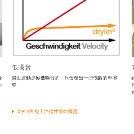
低噪音
降
滑動運動是極低噪音的，只會發出一些低微的摩擦
大
聲。
drylin® 免上油線性滑軌概覽