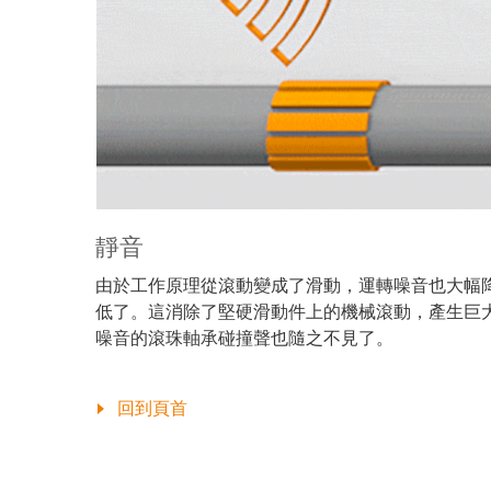
靜音
由於工作原理從滾動變成了滑動，運轉噪音也大幅
低了。這消除了堅硬滑動件上的機械滾動，產生巨
噪音的滾珠軸承碰撞聲也隨之不見了。
回到頁首