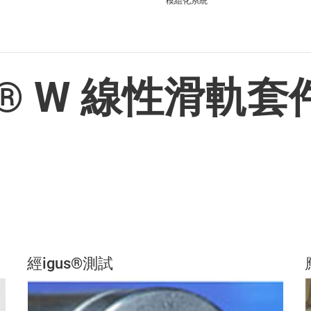
模組化系統
lin® W 線性滑
經igus®測試