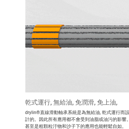
乾式運行, 無給油, 免潤滑, 免上油,
drylin®直線滑動軸承系統是為無給油, 乾式運行而
計的。因此所有應用都不會受到油脂或油污的影響
甚至是粗顆粒汙物和沙子下的應用也能輕鬆自如。