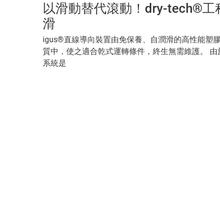
以滑動替代滾動！dry-tech
滑
igus®直線導向裝置由免保養、自潤滑的高性能塑
質中，使之適合乾式運轉條件，終生無需維護。 由於
系統是