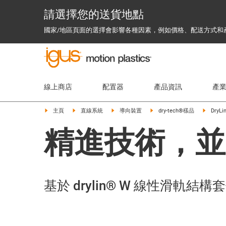
請選擇您的送貨地點
國家/地區頁面的選擇會影響各種因素，例如價格、配送方式和
線上商店
配置器
產品資訊
產
主頁
直線系統
導向裝置
dry-tech®樣品
Dry
精進技術，並
基於 drylin® W 線性滑軌結