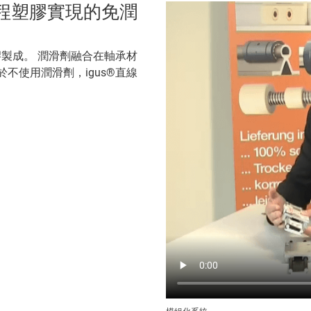
®工程塑膠實現的免潤
膠製成。 潤滑劑融合在軸承材
不使用潤滑劑，igus®直線