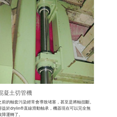
混凝土切管機
之前的軸套污染經常會導致堵塞，甚至是將軸扭斷。
得益於drylin®直線滑動軸承，機器現在可以完全無
故障運轉了。