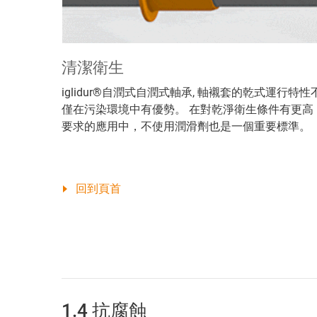
清潔衛生
iglidur®自潤式自潤式軸承, 軸襯套的乾式運行特性
僅在污染環境中有優勢。 在對乾淨衛生條件有更高
要求的應用中，不使用潤滑劑也是一個重要標準。
回到頁首
1.4 抗腐蝕