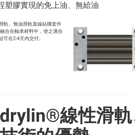
®工程塑膠實現的免上油、無給油
、免油滑軌、無油滑軌直線結構套件
滑劑融合在軸承材料中，使之適合
可在2-4天內交付。
rylin®線性滑