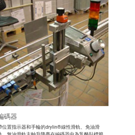
編碼器
帶位置指示器和手輪的drylin®線性滑軌、免油滑
軌、無油滑軌主軸升降臺在編碼器中為乳酪貼標籤，