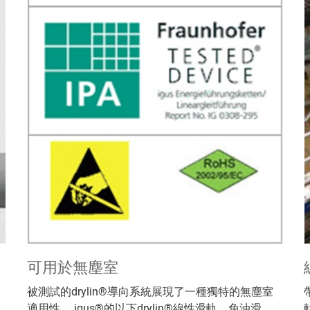
可用於無塵室
被測試的drylin®導向系統展現了一種獨特的無塵室
適用性。 igus®的以下drylin®線性滑軌、免油滑