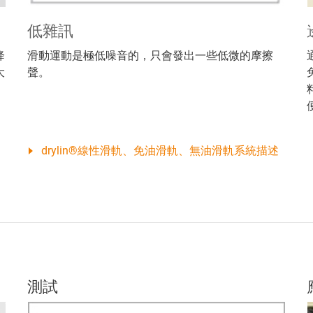
低雜訊
降
滑動運動是極低噪音的，只會發出一些低微的摩擦
大
聲。
drylin®線性滑軌、免油滑軌、無油滑軌系統描述
測試