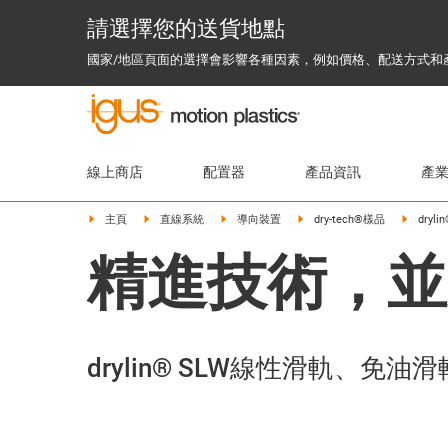
請選擇您的送貨地點
國家/地區頁面的選擇會影響各種因素，例如價格、配送方式和
線上商店
配置器
產品資訊
產
主頁
直線系統
導向裝置
dry-tech®樣品
dryli
精進技術，並
drylin® SLW線性滑軌、