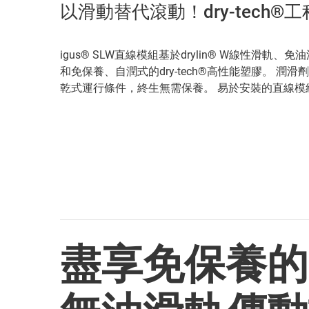
以滑動替代滾動！dry-tech
igus® SLW直線模組基於drylin® W線性滑軌
和免保養、自潤式的dry-tech®高性能塑膠。 潤
乾式運行條件，終生無需保養。 易於安裝的直線模組
盡享免保養的d