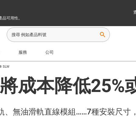
產品可用性。
search
業
服務
公司
n® SLW
將成本降低25%
免油滑軌、無油滑軌直線模組……7種安裝尺